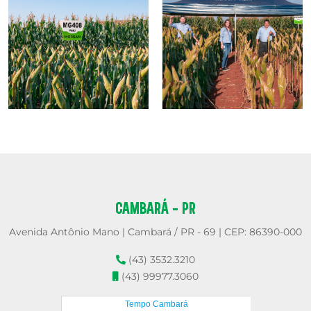
CAMBARÁ - PR
Avenida Antônio Mano | Cambará / PR - 69 | CEP: 86390-000
(43) 3532.3210
(43) 99977.3060