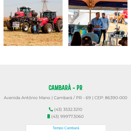
CAMBARÁ - PR
Avenida Antônio Mano | Cambará / PR - 69 | CEP: 86390-000
(43) 3532.3210
(43) 99977.3060