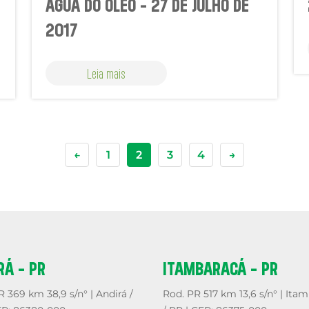
ÁGUA DO ÓLEO - 27 DE JULHO DE
2017
Leia mais
←
1
2
3
4
→
RÁ - PR
ITAMBARACÁ - PR
 369 km 38,9 s/n° | Andirá /
Rod. PR 517 km 13,6 s/n° | Ita