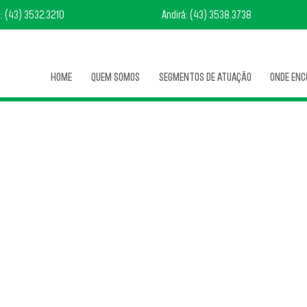
: (43) 3532.3210
Andirá: (43) 3538.3738
HOME
QUEM SOMOS
SEGMENTOS DE ATUAÇÃO
ONDE EN